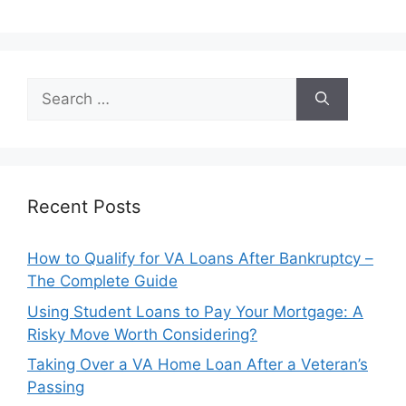
Search
for:
Recent Posts
How to Qualify for VA Loans After Bankruptcy –
The Complete Guide
Using Student Loans to Pay Your Mortgage: A
Risky Move Worth Considering?
Taking Over a VA Home Loan After a Veteran’s
Passing